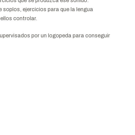
rcicios que se produzca ese sonido.
e soplos, ejercicios para que la lengua
llos controlar.
 supervisados por un logopeda para conseguir