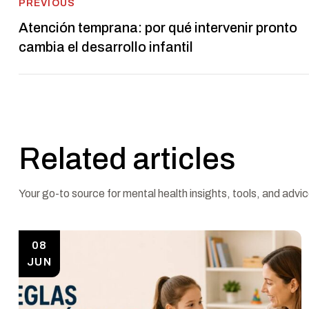
Post
PREVIOUS
Atención temprana: por qué intervenir pronto
navigation
cambia el desarrollo infantil
Related articles
Your go-to source for mental health insights, tools, and advic
08
JUN