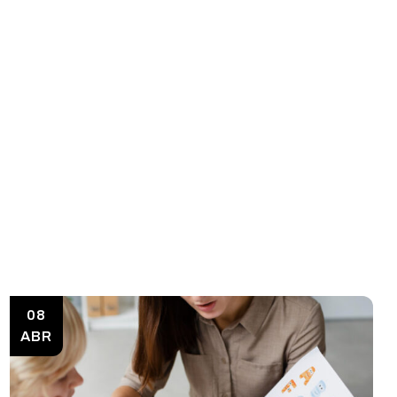
08
ABR