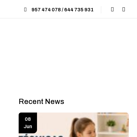
957 474 078 / 644 735 931
Recent News
08
Jun