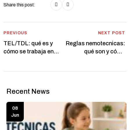
Share this post:
Post
PREVIOUS
NEXT POST
TEL/TDL: qué es y
Reglas nemotecnicas:
navigation
cómo se trabaja en
qué son y cómo
terapia
ayudan al aprendizaje
Recent News
08
Jun