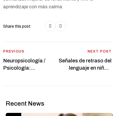
aprendizaje con más calma.
Share this post:
Post
PREVIOUS
NEXT POST
Neuropsicología /
Señales de retraso del
navigation
Psicología:
lenguaje en niños:
evaluación,
cuándo acudir a un
intervención y
logopeda
acompañamiento en
Centro de Logopedia
Recent News