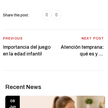
Share this post:
Post
PREVIOUS
NEXT POST
Importancia del juego
Atención temprana:
navigation
en la edad infantil
qué es y su
importancia
Recent News
08
Jun