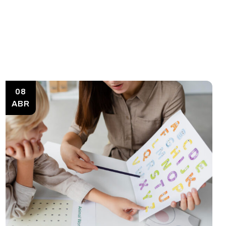
08
ABR