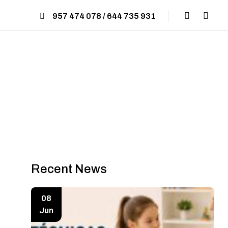
957 474 078 / 644 735 931
Recent News
08
Jun