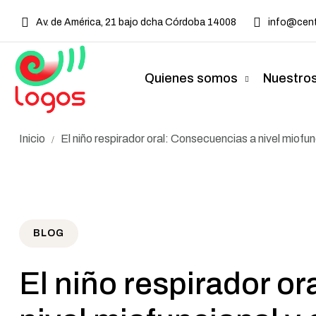
Av. de América, 21 bajo dcha Córdoba 14008
info@cent
Quienes somos
Nuestros
Inicio
El niño respirador oral: Consecuencias a nivel miofu
/
BLOG
El niño respirador o